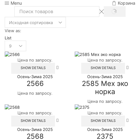
Menu
Корзина
SEARCH
Search
input
View as:
List
Products
per
page
Цена по запросу.
Цена по запросу.
Этот
Этот
SHOW DETAILS
SHOW DETAILS
товар
товар
Осень-Зима 2025
Осень-Зима 2025
имеет
имеет
2566
2585 Мех эко
несколько
неско
вариаций.
вариац
норка
Цена по запросу.
Опции
Опции
можно
можн
Цена по запросу.
выбрать
выбра
на
на
Цена по запросу.
Цена по запросу.
странице
стран
Этот
Этот
SHOW DETAILS
SHOW DETAILS
товара.
товара
товар
товар
Осень-Зима 2025
Осень-Зима 2025
имеет
имеет
2568
2375
несколько
неско