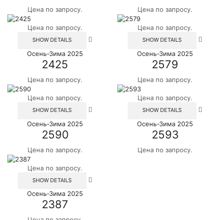
вариаций.
вариац
Цена по запросу.
Цена по запросу.
Опции
Опции
можно
можн
Цена по запросу.
Цена по запросу.
выбрать
выбра
Этот
Этот
на
на
SHOW DETAILS
SHOW DETAILS
товар
товар
странице
стран
Осень-Зима 2025
Осень-Зима 2025
имеет
имеет
товара.
товара
2425
2579
несколько
неско
вариаций.
вариац
Цена по запросу.
Цена по запросу.
Опции
Опции
можно
можн
Цена по запросу.
Цена по запросу.
выбрать
выбра
Этот
Этот
на
на
SHOW DETAILS
SHOW DETAILS
товар
товар
странице
стран
Осень-Зима 2025
Осень-Зима 2025
имеет
имеет
товара.
товара
2590
2593
несколько
неско
вариаций.
вариац
Цена по запросу.
Цена по запросу.
Опции
Опции
можно
можн
Цена по запросу.
выбрать
выбра
Этот
на
на
SHOW DETAILS
товар
странице
стран
Осень-Зима 2025
имеет
товара.
товара
2387
несколько
вариаций.
Цена по запросу.