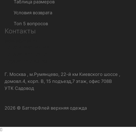
Таблица размеров
Условия возврата
Топ 5 вопросов
Контакты
vidaks@mail.ru
+7 (916) 660-64-63
+7 (926) 601-73-71
+7(926) 107-69-39
Г. Москва , м.Румянцево, 22-й км Киевского шоссе ,
домовл.4, корп. В, 15 подъезд,7 этаж, офис 708В
УТК Садовод
2026 © БаттерФлей верхняя одежда